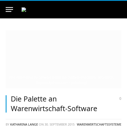
Eine Alternative zu Lexware bietet der Softwarehersteller Microtech.
(bigstockphoto.com / golubovy)
Die Palette an
0
Warenwirtschaft-Software
BY
KATHARINA LANGE
ON
30. SEPTEMBER 2015
WARENWIRTSCHAFTSSYSTEME