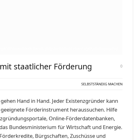
unger Unternehmen bereit. (bigstockphoto.com / style-photographs)
t staatlicher Förderung
0
SELBSTSTÄNDIG MACHEN
ehen Hand in Hand. Jeder Existenzgründer kann
 geeignete Förderinstrument heraussuchen. Hilfe
enzgründungsportale, Online-Förderdatenbanken,
as Bundesministerium für Wirtschaft und Energie.
 Förderkredite, Bürgschaften, Zuschüsse und