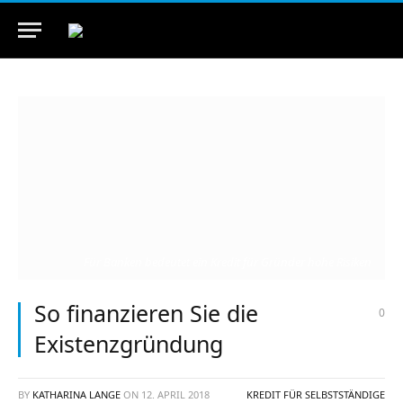
Für Banken bedeutet ein Kredit für Gründer hohe Risiken
So finanzieren Sie die
0
Existenzgründung
BY
KATHARINA LANGE
ON
12. APRIL 2018
KREDIT FÜR SELBSTSTÄNDIGE