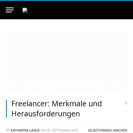
Viele Freelancer entscheiden sich bewusst für die selbstständige
Tätigkeit. (bigstockphoto.com / Pavlo Kolotenko)
Freelancer: Merkmale und
0
Herausforderungen
BY
KATHARINA LANGE
ON
30. SEPTEMBER 2015
SELBSTSTÄNDIG MACHEN