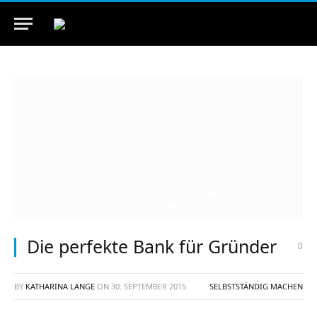
Jeder Unternehmer benötigt ein Girokonto. (bigstockphoto.com /
tommaso79)
Die perfekte Bank für Gründer
0
BY
KATHARINA LANGE
ON
30. SEPTEMBER 2015
SELBSTSTÄNDIG MACHEN