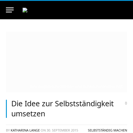
Eine ausführliche Stärken- und Schwächenanalyse hilft
Die Idee zur Selbstständigkeit
0
umsetzen
BY
KATHARINA LANGE
ON
30. SEPTEMBER 2015
SELBSTSTÄNDIG MACHEN